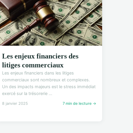
Les enjeux financiers des
litiges commerciaux
Les enjeux financiers dans les litiges
commerciaux sont nombreux et complexes.
Un des impacts majeurs est le stress immédiat
exercé sur la trésorerie ...
8 janvier 2025
7 min de lecture →