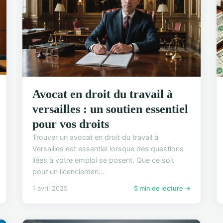
Avocat en droit du travail à
versailles : un soutien essentiel
pour vos droits
Trouver un avocat en droit du travail à
Versailles est essentiel lorsque des questions
liées à votre emploi se posent. Que ce soit
pour un licenciemen...
1 avril 2025
5 min de lecture →