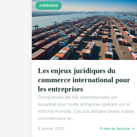
JURIDIQUE
Les enjeux juridiques du
commerce international pour
les entreprises
Comprendre les lois internationales est
essentiel pour toute entreprise opérant sur le
marché mondial. Ces lois incluent divers traités
commerciaux et...
8 janvier 2025
5 min de lecture →