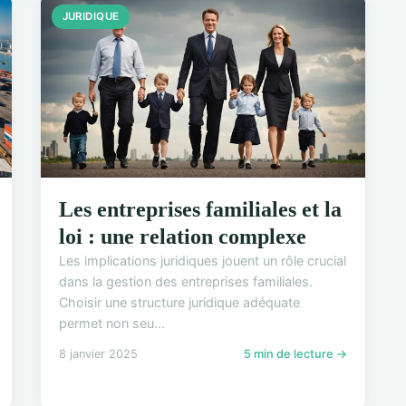
JURIDIQUE
Les entreprises familiales et la
loi : une relation complexe
Les implications juridiques jouent un rôle crucial
dans la gestion des entreprises familiales.
Choisir une structure juridique adéquate
permet non seu...
8 janvier 2025
5 min de lecture →