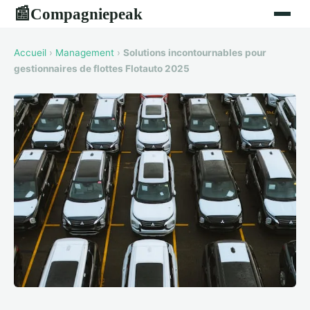
Compagniepeak
📰
Accueil
›
Management
›
Solutions incontournables pour
gestionnaires de flottes Flotauto 2025